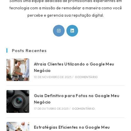
Somos uma equipe dedicada de profissionais experientes em
tecnologia com a missão de remodelar a maneira como você
percebe e gerencia sua reputação digital.
Abre
Abre
em
em
uma
uma
nova
nova
Posts Recentes
aba
aba
Atraia Clientes Utilizando o Google Meu
Negócio
10 DE NOVEMBRO DE 2025
/
0 COMENTÁRIO
Guia Definitivo para Fotos no Google Meu
Negócio
17 DE OUTUBRO DE 2025
/
0 COMENTÁRIO
Estratégias Eficientes no Google Meu