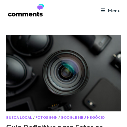
Ir
Menu
para
o
conteúdo
BUSCA LOCAL
/
FOTOS GMN
/
GOOGLE MEU NEGÓCIO
Guia Definitivo para Fotos no