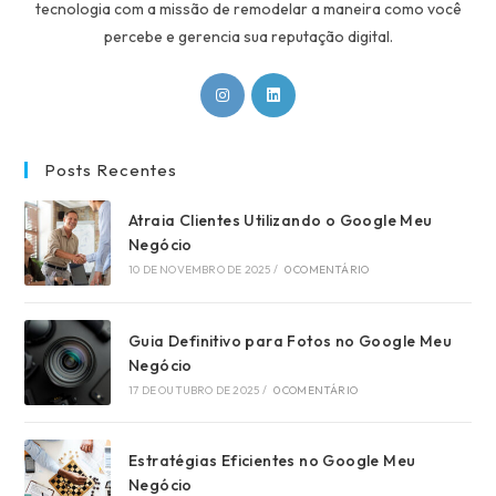
tecnologia com a missão de remodelar a maneira como você
percebe e gerencia sua reputação digital.
Abre
Abre
em
em
uma
uma
nova
nova
Posts Recentes
aba
aba
Atraia Clientes Utilizando o Google Meu
Negócio
10 DE NOVEMBRO DE 2025
/
0 COMENTÁRIO
Guia Definitivo para Fotos no Google Meu
Negócio
17 DE OUTUBRO DE 2025
/
0 COMENTÁRIO
Estratégias Eficientes no Google Meu
Negócio